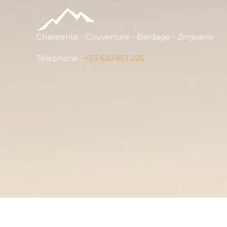
Aller
au
contenu
Charpente - Couverture - Bardage - Zinguerie
Téléphone :
+33 620 851 225